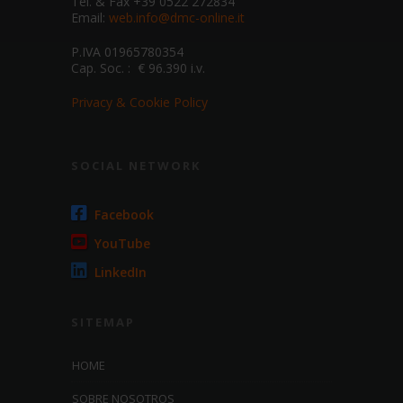
Tel. & Fax +39 0522 272834
Email:
web.info@dmc-online.it
P.IVA 01965780354
Cap. Soc. : € 96.390 i.v.
Privacy & Cookie Policy
SOCIAL NETWORK
Facebook
YouTube
LinkedIn
SITEMAP
HOME
SOBRE NOSOTROS