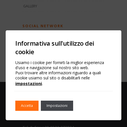
GALLERY
SOCIAL NETWORK
Facebook
Informativa sull'utilizzo dei
cookie
YouTube
LinkedIn
Usiamo i cookie per fornirti la miglior esperienza
d'uso e navigazione sul nostro sito web.
Puoi trovare altre informazioni riguardo a quali
cookie usiamo sul sito o disabilitarli nelle
impostazioni
.
D.M.C. SRL
Accetta
Impostazioni
Via Camuncoli, 2
42018 San Martino in Rio
(RE) Italy