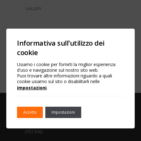
GALLERY
SOCIAL NETWORK
Informativa sull'utilizzo dei
Facebook
cookie
YouTube
Usiamo i cookie per fornirti la miglior esperienza
LinkedIn
d'uso e navigazione sul nostro sito web.
Puoi trovare altre informazioni riguardo a quali
cookie usiamo sul sito o disabilitarli nelle
impostazioni
.
D.M.C. SRL
Accetta
Impostazioni
Via Camuncoli, 2
42018 San Martino in Rio
(RE) Italy