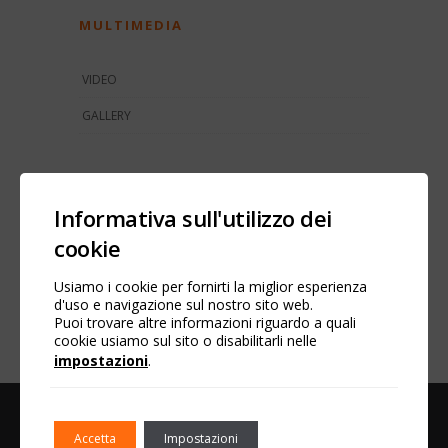
MULTIMEDIA
VIDEO
GALLERY
SOCIAL NETWORK
Informativa sull'utilizzo dei
Facebook
cookie
YouTube
Usiamo i cookie per fornirti la miglior esperienza
LinkedIn
d'uso e navigazione sul nostro sito web.
Puoi trovare altre informazioni riguardo a quali
cookie usiamo sul sito o disabilitarli nelle
impostazioni
.
D.M.C. SRL
Accetta
Impostazioni