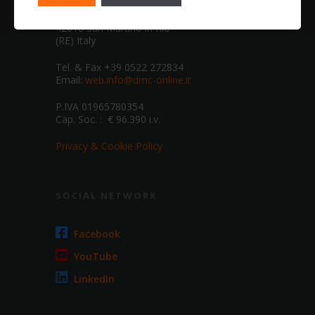
Via Camuncoli, 2
42018 San Martino in Rio
(RE) Italy
Tel. & Fax +39 0522 272834
Email:
web.info@dmc-online.it
P.IVA 01965780354
Cap. Soc. : € 96.390 i.v.
Privacy & Cookie Policy
SOCIAL NETWORK
Facebook
YouTube
LinkedIn