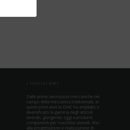
I SERVIZI DMC
Dalle prime lavorazioni meccaniche nel
campo della meccanica tradizionale, in
questi primi anni la DMC ha ampliato e
diversificato la gamma degli articoli
lavorati, giungendo oggi a produrre
componenti per macchine utensili, fino
alla progettazione e realizzazione di