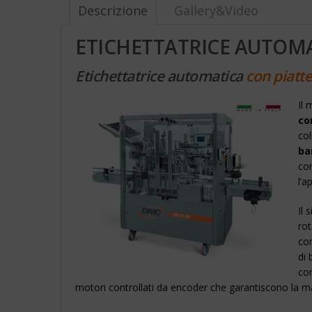
Descrizione
Gallery&Video
ETICHETTATRICE AUTOM
Etichettatrice automatica
con piatte
Il
co
col
ba
con
l’a
Il 
rot
con
di 
co
motori controllati da encoder che garantiscono la ma