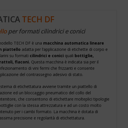
ATICA
TECH DF
llo
per formati cilindrici e conici
 modello TECH DF è una
macchina automatica lineare
n piattello
adatta per l’applicazione di etichette di corpo e
larini su formati
cilindrici e conici
quali
bottiglie,
rattoli, flaconi.
Questa macchina è indicata sia per il
fezionamento di vini fermi che frizzanti e consente
pplicazione del contrassegno adesivo di stato.
sistema di etichettatura avviene tramite un piattello di
azione ed un bloccaggio pneumatico del collo del
tenitore, che consentono di etichettare molteplici tipologie
bottiglie con la stessa attrezzatura e ad un costo molto
ntenuto per i cambi formato. La macchina è dotata di
ssima precisione e regolarità di etichettatura.