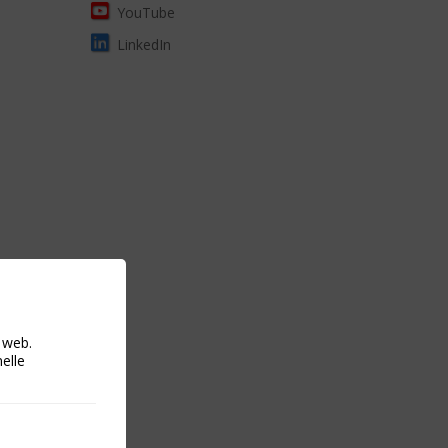
YouTube
LinkedIn
o web.
nelle