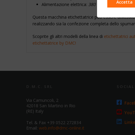
Accetta
Alimentazione elettrica:
380 V 50/60 Hz + Neutr
Questa macchina etichettatrice può essere utilizzata p
realizzando sia la confezione completa dello spumant
Scoprite gli altri modelli della linea di
etichettatrici a
etichettatrice by DMC
!
D.M.C. SRL
SOCIA
Via Camuncoli, 2
Face
42018 San Martino in Rio
(RE) Italy
You
Link
Tel. & Fax +39 0522 272834
Email:
web.info@dmc-online.it