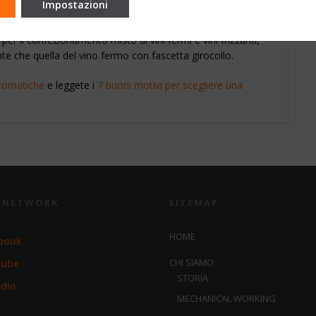
Impostazioni
o
er il confezionamento misto di vini fermi e vini frizzanti,
e che quella del vino fermo con fascetta girocollo.
utomatiche
e leggete i
7 buoni motivi per scegliere una
L NETWORK
SITEMAP
HOME
book
CHI SIAMO
Tube
STORIA
edIn
MECHANICAL WORKING