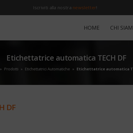
Iscriviti alla nostra
newsletter
!
HOME
CHI SIA
Etichettatrice automatica TECH DF
»
Prodotti
»
Etichettatrici Automatiche
»
Etichettatrice automatica 
CH DF