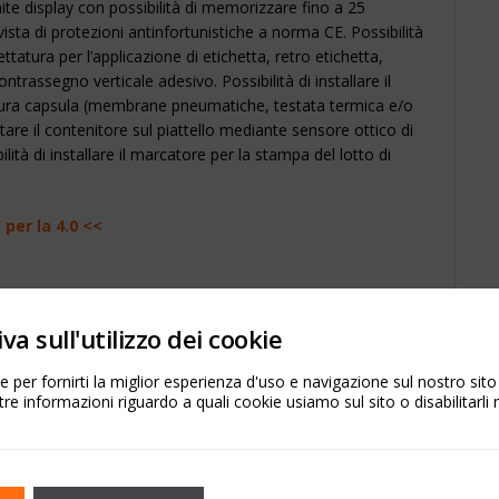
ite display con possibilità di memorizzare fino a 25
ista di protezioni antinfortunistiche a norma CE. Possibilità
ttatura per l’applicazione di etichetta, retro etichetta,
trassegno verticale adesivo. Possibilità di installare il
iratura capsula (membrane pneumatiche, testata termica e/o
are il contenitore sul piattello mediante sensore ottico di
lità di installare il marcatore per la stampa del lotto di
per la 4.0 <<
 a 115 mm
va sull'utilizzo dei cookie
 per fornirti la miglior esperienza d'uso e navigazione sul nostro sit
tre informazioni riguardo a quali cookie usiamo sul sito o disabilitarli 
ne
ullatrice e gruppo pneumatico)
50 l/min