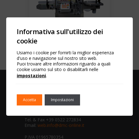
Informativa sull'utilizzo dei
cookie
Etichettatrice lineare FOKUS
Usiamo i cookie per fornirti la miglior esperienza
d'uso e navigazione sul nostro sito web.
Puoi trovare altre informazioni riguardo a quali
cookie usiamo sul sito o disabilitarli nelle
impostazioni
.
D.M.C. SRL
Via Camuncoli, 2
Accetta
Impostazioni
42018 San Martino in Rio
(RE) Italy
Tel. & Fax +39 0522 272834
Email:
web.info@dmc-online.it
P.IVA 01965780354