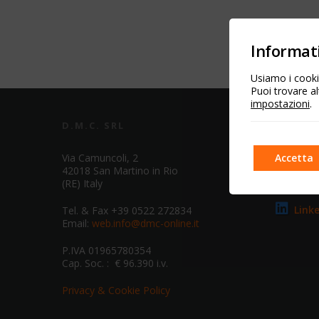
Informati
Usiamo i cookie
Puoi trovare al
impostazioni
.
D.M.C. SRL
SOCIA
Accetta
Via Camuncoli, 2
Face
42018 San Martino in Rio
(RE) Italy
You
Link
Tel. & Fax +39 0522 272834
Email:
web.info@dmc-online.it
P.IVA 01965780354
Cap. Soc. : € 96.390 i.v.
Privacy & Cookie Policy