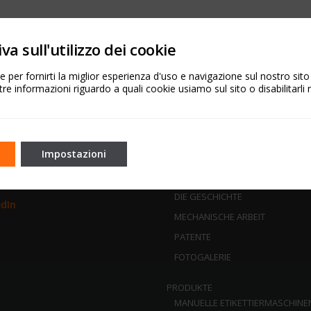
va sull'utilizzo dei cookie
 per fornirti la miglior esperienza d'uso e navigazione sul nostro sit
tre informazioni riguardo a quali cookie usiamo sul sito o disabilitarli 
L NETWORK
SITEMAP
Impostazioni
HOME
book
ÜBER UNS
Tube
DIE GESCHICHTE
edIn
MECHANISCHE ARBEIT
PATENTE
FOTOGALERIE
PRODUKTE
MANUELLE ETIKETTIERMASCHINE