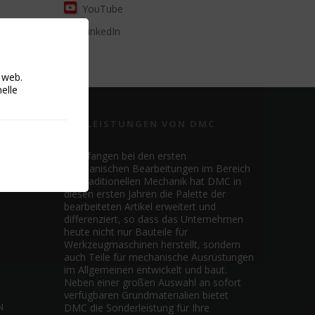
YouTube
LinkedIn
o web.
nelle
DIE LEISTUNGEN VON DMC
Angefangen bei den ersten
mechanischen Bearbeitungen im Bereich
der traditionellen Mechanik hat DMC in
diesen ersten Jahren die Palette der
bearbeiteten Artikel erweitert und
differenziert, so dass das Unternehmen
heute nicht nur Bauteile für
Werkzeugmaschinen herstellt, sondern
auch Teile für mechanische Ausrüstungen
im Allgemeinen entwickelt und baut.
Neben einer großen Auswahl an sofort
verfügbaren Grundmaterialien bietet
N
DMC die Sonderleistung für Ihre