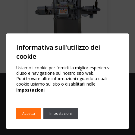
Informativa sull'utilizzo dei
Lineare Etikettiermaschine FOKUS
cookie
Usiamo i cookie per fornirti la miglior esperienza
d'uso e navigazione sul nostro sito web.
Puoi trovare altre informazioni riguardo a quali
cookie usiamo sul sito o disabilitarli nelle
D.M.C. SRL
impostazioni
.
Via Camuncoli, 2
42018 San Martino in Rio
(RE) Italy
Accetta
Impostazioni
Tel. & Fax +39 0522 272834
Email:
web.info@dmc-online.it