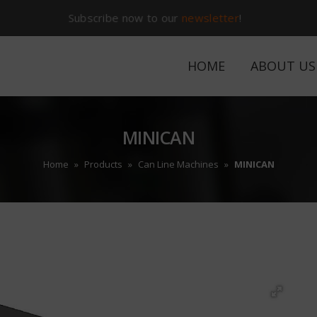
Subscribe now to our
newsletter
!
HOME
ABOUT US
MINICAN
Home
»
Products
»
Can Line Machines
»
MINICAN