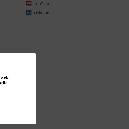
YouTube
LinkedIn
o web.
nelle