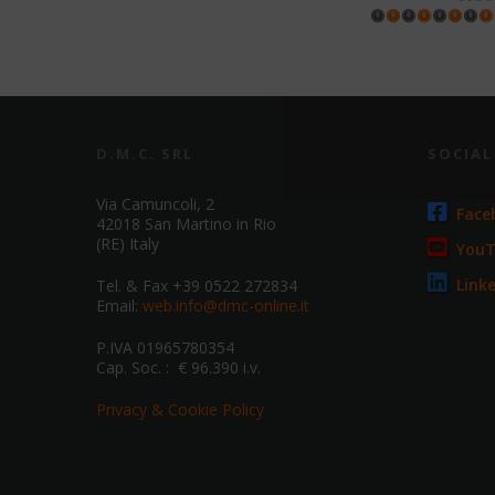
D.M.C. SRL
SOCIA
Via Camuncoli, 2
Face
42018 San Martino in Rio
(RE) Italy
You
Link
Tel. & Fax +39 0522 272834
Email:
web.info@dmc-online.it
P.IVA 01965780354
Cap. Soc. : € 96.390 i.v.
Privacy & Cookie Policy