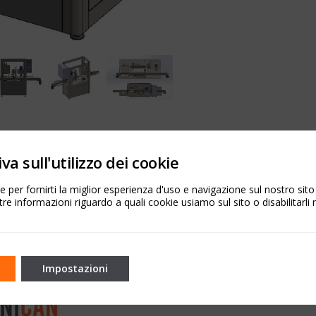
aric filling and seaming of cylindrical aluminum cans and is
va sull'utilizzo dei cookie
ed and CO2-free. The equipment is equipped with a 2-position
 crimping station.
The maximum hourly production is
 per fornirti la miglior esperienza d'uso e navigazione sul nostro sit
tre informazioni riguardo a quali cookie usiamo sul sito o disabilitarli 
operated taps and with a single tank for product storage.
Impostazioni