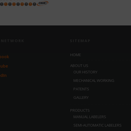
L NETWORK
SITEMAP
HOME
book
ABOUT US
Tube
OUR HISTORY
edIn
MECHANICAL WORKING
PATENTS
GALLERY
PRODUCTS
MANUAL LABELERS
SEMI-AUTOMATIC LABELERS