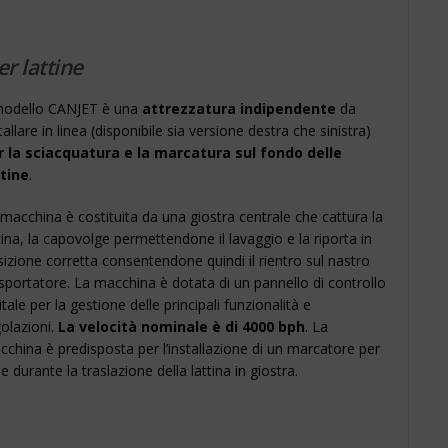
r lattine
 modello CANJET è una
attrezzatura indipendente
da
tallare in linea (disponibile sia versione destra che sinistra)
r la sciacquatura e la marcatura sul fondo delle
ttine
.
macchina è costituita da una giostra centrale che cattura la
tina, la capovolge permettendone il lavaggio e la riporta in
izione corretta consentendone quindi il rientro sul nastro
sportatore. La macchina è dotata di un pannello di controllo
itale per la gestione delle principali funzionalità e
olazioni.
La velocità nominale è di 4000 bph
. La
china è predisposta per l’installazione di un marcatore per
 durante la traslazione della lattina in giostra.