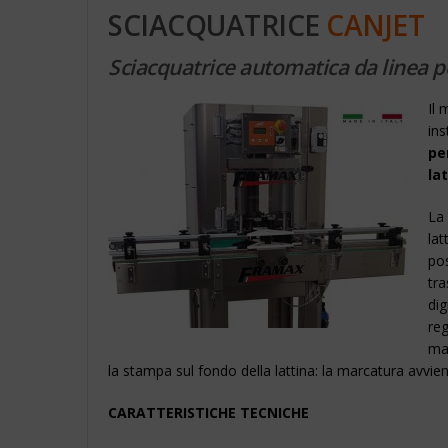
SCIACQUATRICE
CANJET
Sciacquatrice automatica da linea pe
Il
ins
pe
la
La 
lat
pos
tra
dig
reg
mac
la stampa sul fondo della lattina: la marcatura avviene
CARATTERISTICHE TECNICHE