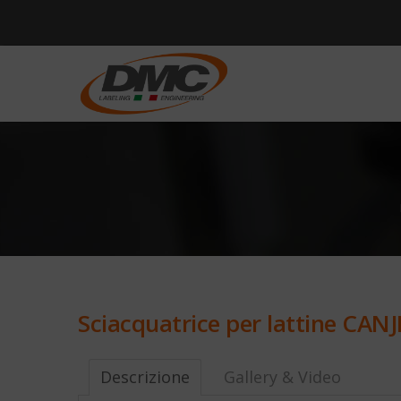
Sciacquatrice per lattine CANJ
Descrizione
Gallery & Video