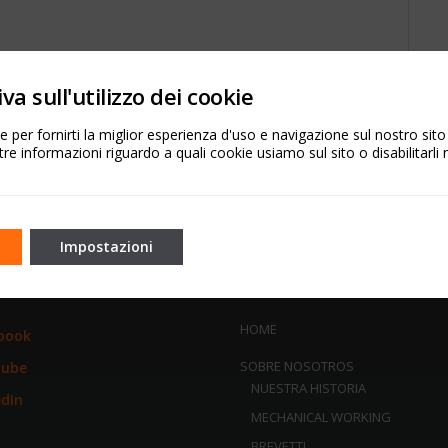
/min
va sull'utilizzo dei cookie
 l/h
 per fornirti la miglior esperienza d'uso e navigazione sul nostro sit
tre informazioni riguardo a quali cookie usiamo sul sito o disabilitarli 
Impostazioni
L NETWORK
SITEMAP
HOME
book
SOBRE NOSOTROS
Tube
NUESTRA HISTORIA
edIn
MECHANICAL WORKING
BREVETTI