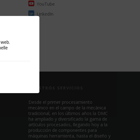
YouTube
LinkedIn
o web.
nelle
NUESTROS SERVICIOS
Desde el primer procesamiento
mecánico en el campo de la mecánica
tradicional, en los últimos años la DMC
ha ampliado y diversificado la gama de
artículos procesados, llegando hoy a la
producción de componentes para
máquinas herramienta, hasta el diseño y