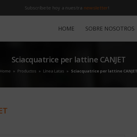
Subscríbete hoy a nuestra
newsletter
!
HOME
SOBRE NOSOTROS
Sciacquatrice per lattine CANJET
Home
»
Productos
»
Línea Latas
»
Sciacquatrice per lattine CANJE
ET