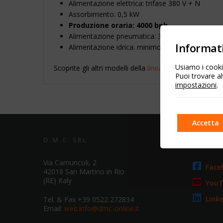
Alimentazione elettrica: trifase 380 V + N
Assorbimento: 0,5 kW
Produzione oraria: 4000 bph
Alimentazione pneumatica: 3 bar, consumo 10 l
Informati
Alimentazione idrica: minimo 2 bar, consumo 12
Usiamo i cookie
Scoprite gli altri modelli della
linea per lattine
!
Puoi trovare al
impostazioni
.
Accetta
D.M.C. SRL
SOCIA
Via Camuncoli, 2
Face
42018 San Martino in Rio
(RE) Italy
You
Link
Tel. & Fax +39 0522 272834
Email:
web.info@dmc-online.it