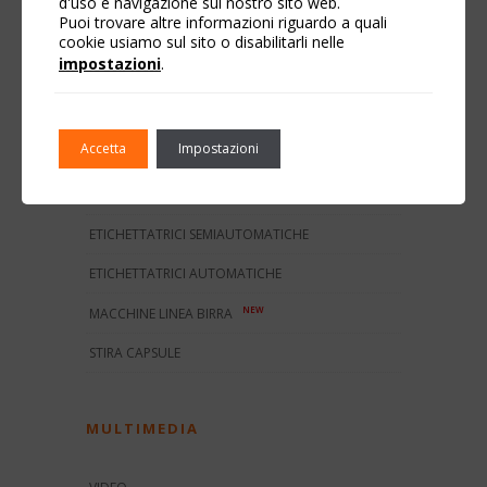
d'uso e navigazione sul nostro sito web.
Puoi trovare altre informazioni riguardo a quali
cookie usiamo sul sito o disabilitarli nelle
impostazioni
.
PRODOTTI
Accetta
Impostazioni
TUTTI I PRODOTTI
ETICHETTATRICI MANUALI
ETICHETTATRICI SEMIAUTOMATICHE
ETICHETTATRICI AUTOMATICHE
NEW
MACCHINE LINEA BIRRA
STIRA CAPSULE
MULTIMEDIA