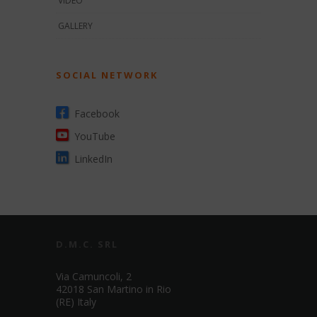
VIDEO
GALLERY
SOCIAL NETWORK
Facebook
YouTube
LinkedIn
D.M.C. SRL
Via Camuncoli, 2
42018 San Martino in Rio
(RE) Italy