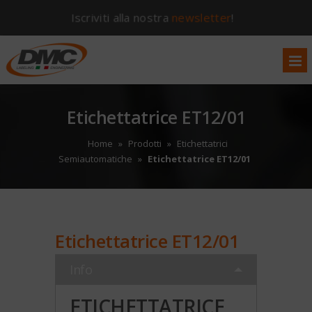
Iscriviti alla nostra
newsletter
!
Etichettatrice ET12/01
Home
»
Prodotti
»
Etichettatrici
Semiautomatiche
»
Etichettatrice ET12/01
Etichettatrice ET12/01
Info
ETICHETTATRICE