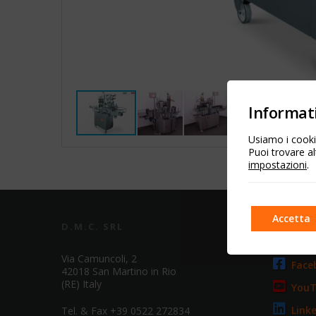
Informati
Usiamo i cookie
Puoi trovare al
impostazioni
.
Accetta
D.M.C. SRL
SOCIA
Via Camuncoli, 2
Face
42018 San Martino in Rio
(RE) Italy
You
Link
Tel. & Fax +39 0522 272834