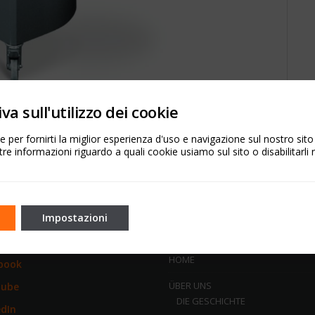
va sull'utilizzo dei cookie
 per fornirti la miglior esperienza d'uso e navigazione sul nostro sit
tre informazioni riguardo a quali cookie usiamo sul sito o disabilitarli 
Impostazioni
L NETWORK
SITEMAP
HOME
book
ÜBER UNS
Tube
DIE GESCHICHTE
edIn