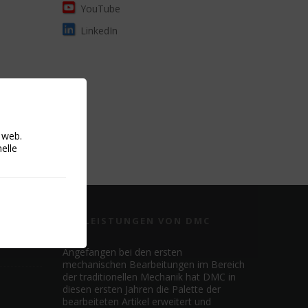
YouTube
LinkedIn
o web.
nelle
DIE LEISTUNGEN VON DMC
Angefangen bei den ersten
mechanischen Bearbeitungen im Bereich
der traditionellen Mechanik hat DMC in
diesen ersten Jahren die Palette der
bearbeiteten Artikel erweitert und