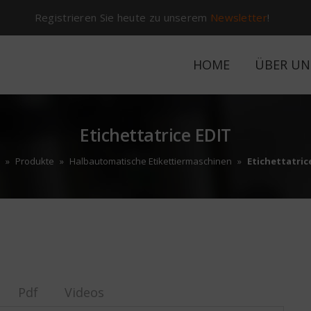
Registrieren Sie heute zu unserem
Newsletter
!
HOME
ÜBER UN
Etichettatrice EDIT
»
Produkte
»
Halbautomatische Etikettiermaschinen
»
Etichettatric
Pdf
Videos